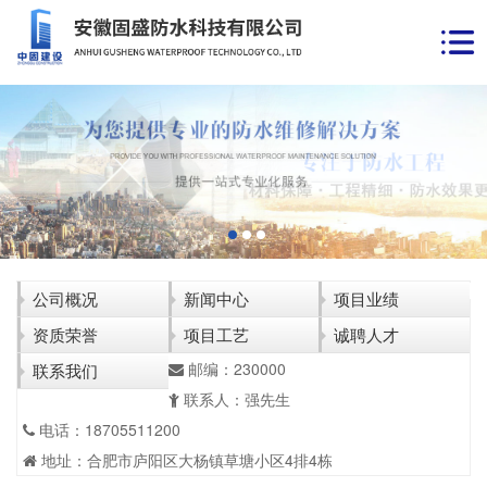
公司概况
新闻中心
项目业绩
资质荣誉
项目工艺
诚聘人才
邮编：230000
联系我们
联系人：强先生
电话：18705511200
地址：合肥市庐阳区大杨镇草塘小区4排4栋