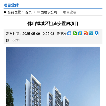
项目业绩
当前位置：
首页
/
中固建设公司
/
项目业绩
佛山禅城区祖庙安置房项目
发布时间：2025-05-09 10:05:03 浏览次
数：
8891