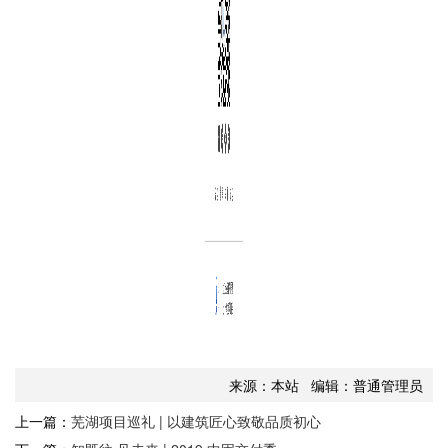
来源：本站 编辑：普通管理员
上一篇：
芜湖项目巡礼 | 以建筑匠心致敬品质初心