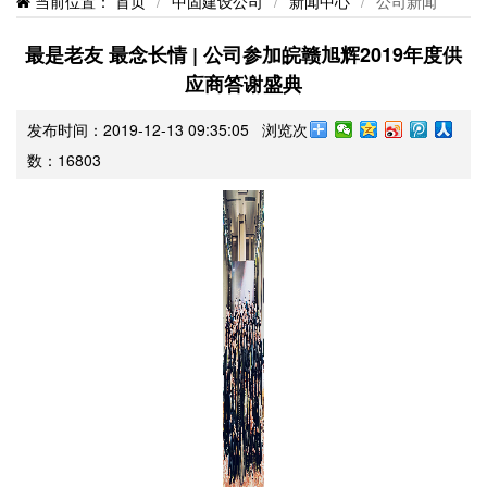
当前位置：
首页
/
中固建设公司
/
新闻中心
/
公司新闻
最是老友 最念长情 | 公司参加皖赣旭辉2019年度供
应商答谢盛典
发布时间：2019-12-13 09:35:05 浏览次
数：
16803