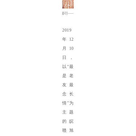
2019
年12
月10
日，
以“最
是老
友 最
念长
情”为
主题
的皖
赣旭