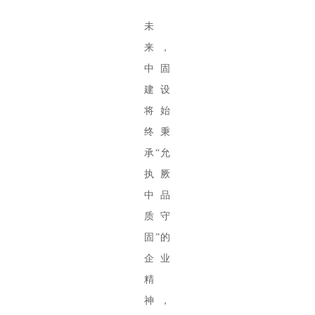
未
来，
中固
建设
将始
终秉
承“允
执厥
中 品
质守
固”的
企业
精
神，