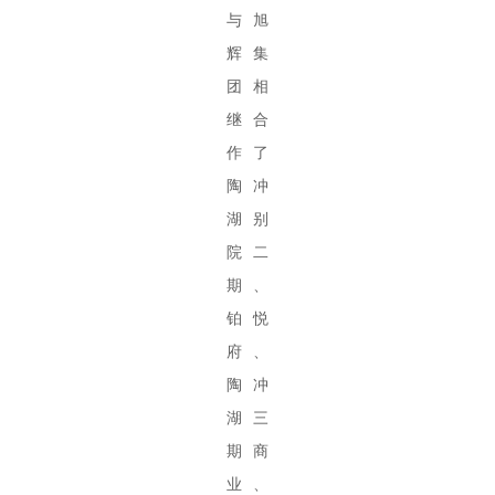
与旭
辉集
团相
继合
作了
陶冲
湖别
院二
期、
铂悦
府、
陶冲
湖三
期商
业、