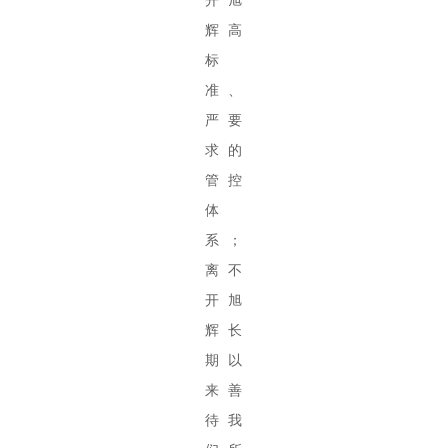
开旭
辉高
标
准、
严要
求的
管控
体
系；
离不
开旭
辉长
期以
来善
待我