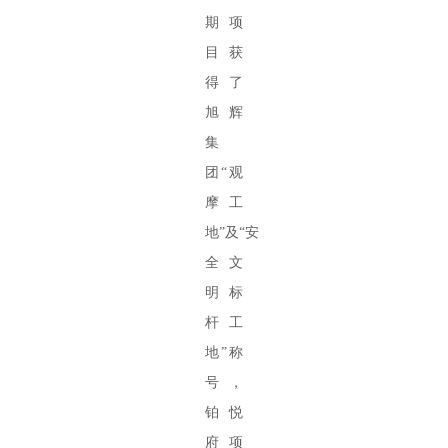
期项
目获
得了
旭辉
集
团“观
摩工
地”及“安
全文
明标
杆工
地”称
号，
铂悦
府项