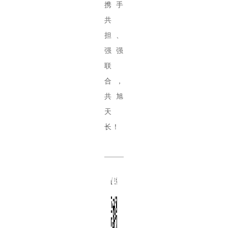
携手
共
担、
强强
联
合，
共旭
天
长！