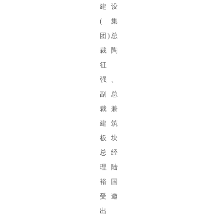
建设
(集
团)总
裁陶
征
强、
副总
裁兼
建筑
板块
总经
理陆
裕国
受邀
出