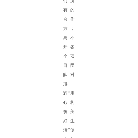
们所
有的
合作
方；
离不
开各
个项
目团
队对
旭
辉“用
心构
筑美
好生
活”使